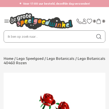
★
Voor 17:00 uur besteld, dezelfde dag verzonden!
0
0
Home
/
Lego Speelgoed
/
Lego Botanicals
/
Lego Botanicals
40460 Rozen