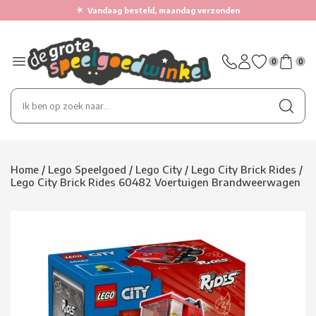
★
Vandaag besteld, maandag verzonden
0
0
Home
/
Lego Speelgoed
/
Lego City
/
Lego City Brick Rides
/
Lego City Brick Rides 60482 Voertuigen Brandweerwagen