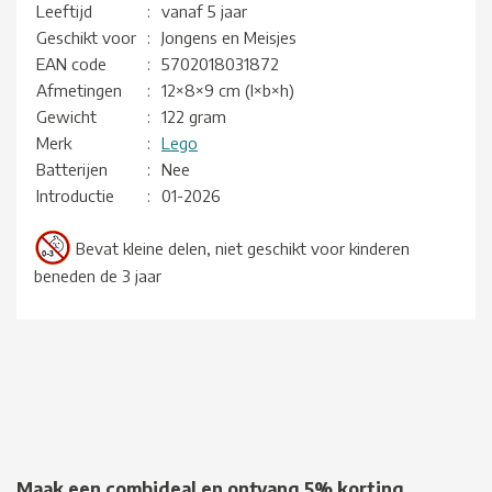
Leeftijd
:
vanaf 5 jaar
Geschikt voor
:
Jongens en Meisjes
EAN code
:
5702018031872
Afmetingen
:
12×8×9 cm (l×b×h)
Gewicht
:
122 gram
Merk
:
Lego
Batterijen
:
Nee
Introductie
:
01-2026
Bevat kleine delen, niet geschikt voor kinderen
beneden de 3 jaar
Maak een combideal en ontvang 5% korting