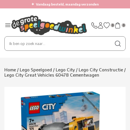
★
Vandaag besteld, maandag verzonden
0
0
Home
/
Lego Speelgoed
/
Lego City
/
Lego City Constructie
/
Lego City Great Vehicles 60478 Cementwagen