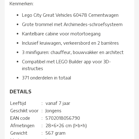
Kenmerken:
Lego City Great Vehicles 60478 Cementwagen
Grote trommel met Archimedes-schroefsysteem
Kantelbare cabine voor motortoegang
Inclusief kruiwagen, verkeersbord en 2 barrières
3 minifiguren: chauffeur, bouwvakker en architect
Compatibel met LEGO Builder app voor 3D-
instructies
371 onderdelen in totaal
DETAILS
Leeftijd
:
vanaf 7 jaar
Geschikt voor
:
Jongens
EAN code
:
5702018056790
Afmetingen
:
28×6×26 cm (l×b×h)
Gewicht
:
567 gram