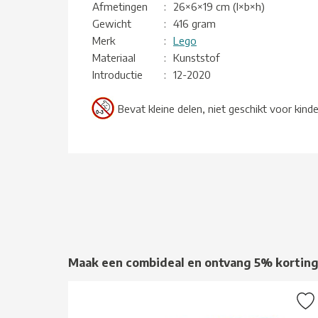
Afmetingen
:
26×6×19 cm (l×b×h)
Gewicht
:
416 gram
Merk
:
Lego
Materiaal
:
Kunststof
Introductie
:
12-2020
Bevat kleine delen, niet geschikt voor kind
Maak een combideal en ontvang 5% kortin