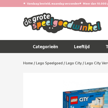
★
★
Vandaag besteld, maandag verzonden
Meer dan 10.000 
Categorieën
Leeftijd
Home
/
Lego Speelgoed
/
Lego City
/
Lego City Ver