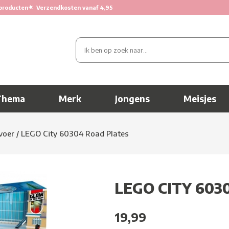
★
producten
Verzendkosten vanaf 4,95
Thema
Merk
Jongens
Meisjes
voer
/
LEGO City 60304 Road Plates
LEGO CITY 603
19,99