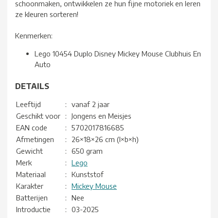
schoonmaken, ontwikkelen ze hun fijne motoriek en leren
ze kleuren sorteren!
Kenmerken:
Lego 10454 Duplo Disney Mickey Mouse Clubhuis En
Auto
DETAILS
Leeftijd
:
vanaf 2 jaar
Geschikt voor
:
Jongens en Meisjes
EAN code
:
5702017816685
Afmetingen
:
26×18×26 cm (l×b×h)
Gewicht
:
650 gram
Merk
:
Lego
Materiaal
:
Kunststof
Karakter
:
Mickey Mouse
Batterijen
:
Nee
Introductie
:
03-2025