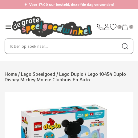
★
Voor 17:00 uur besteld, dezelfde dag verzonden!
0
0
Home
/
Lego Speelgoed
/
Lego Duplo
/
Lego 10454 Duplo
Disney Mickey Mouse Clubhuis En Auto