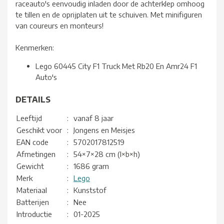
raceauto's eenvoudig inladen door de achterklep omhoog
te tillen en de oprijplaten uit te schuiven. Met minifiguren
van coureurs en monteurs!
Kenmerken:
Lego 60445 City F1 Truck Met Rb20 En Amr24 F1
Auto's
DETAILS
Leeftijd
:
vanaf 8 jaar
Geschikt voor
:
Jongens en Meisjes
EAN code
:
5702017812519
Afmetingen
:
54×7×28 cm (l×b×h)
Gewicht
:
1686 gram
Merk
:
Lego
Materiaal
:
Kunststof
Batterijen
:
Nee
Introductie
:
01-2025