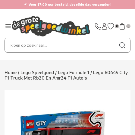
★
Voor 17:00 uur besteld, dezelfde dag verzonden!
0
0
Home
/
Lego Speelgoed
/
Lego Formule 1
/
Lego 60445 City
F1 Truck Met Rb20 En Amr24 F1 Auto's