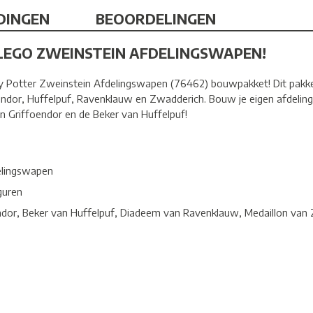
DINGEN
BEOORDELINGEN
LEGO ZWEINSTEIN AFDELINGSWAPEN!
y Potter Zweinstein Afdelingswapen (76462) bouwpakket! Dit pakke
endor, Huffelpuf, Ravenklauw en Zwadderich. Bouw je eigen afdeling
 Griffoendor en de Beker van Huffelpuf!
elingswapen
guren
dor, Beker van Huffelpuf, Diadeem van Ravenklauw, Medaillon van