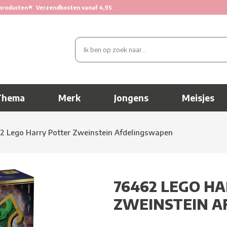
★
producten
Verzendkosten vanaf 4,95
Thema
Merk
Jongens
Meisjes
2 Lego Harry Potter Zweinstein Afdelingswapen
76462 LEGO H
ZWEINSTEIN 