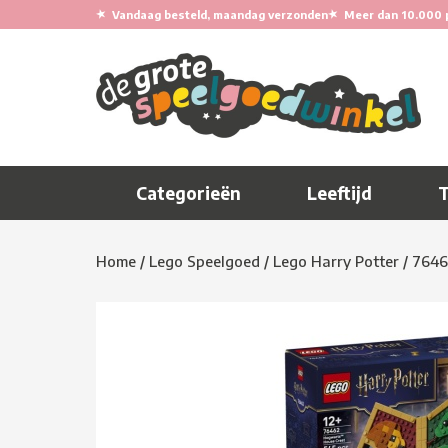
★
★
Vandaag besteld, maandag verzonden
Meer dan 10.000 
Categorieën
Leeftijd
Home
/
Lego Speelgoed
/
Lego Harry Potter
/
7646