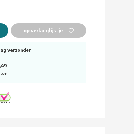
op verlanglijstje
dag verzonden
,49
ten