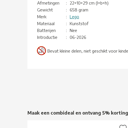
Afmetingen
:
22×10×29 cm (l×b×h)
Gewicht
:
658 gram
Merk
:
Lego
Materiaal
:
Kunststof
Batterijen
:
Nee
Introductie
:
06-2026
Bevat kleine delen, niet geschikt voor kind
Maak een combideal en ontvang 5% kortin