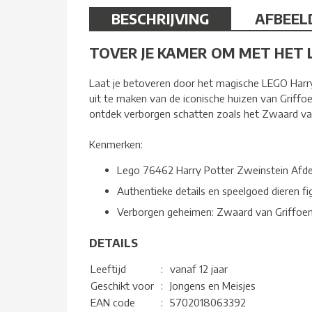
BESCHRIJVING
AFBEEL
TOVER JE KAMER OM MET HET 
Laat je betoveren door het magische LEGO Harr
uit te maken van de iconische huizen van Griffo
ontdek verborgen schatten zoals het Zwaard van
Kenmerken:
Lego 76462 Harry Potter Zweinstein Afd
Authentieke details en speelgoed dieren fi
Verborgen geheimen: Zwaard van Griffoen
DETAILS
Leeftijd
:
vanaf 12 jaar
Geschikt voor
:
Jongens en Meisjes
EAN code
:
5702018063392