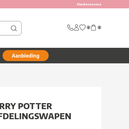
Klantenservice
0
0
Aanbieding
ARRY POTTER
AFDELINGSWAPEN