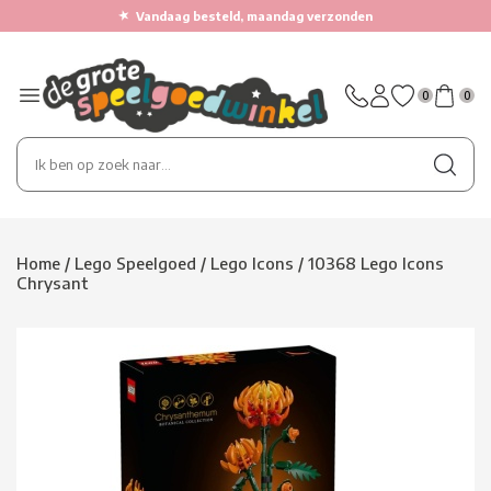
★
Vandaag besteld, maandag verzonden
0
0
Home
/
Lego Speelgoed
/
Lego Icons
/
10368 Lego Icons
Chrysant