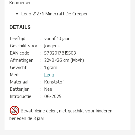
Kenmerken:
Lego 21276 Minecraft De Creeper
DETAILS
Leeftijd
:
vanaf 10 jaar
Geschikt voor
:
Jongens
EAN code
:
5702017815503
Afmetingen
:
22×8×26 cm (l×b×h)
Gewicht
:
1 gram
Merk
:
Lego
Materiaal
:
Kunststof
Batterijen
:
Nee
Introductie
:
06-2025
Bevat kleine delen, niet geschikt voor kinderen
beneden de 3 jaar