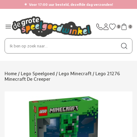
★
Voor 17:00 uur besteld, dezelfde dag verzonden!
0
0
Home
/
Lego Speelgoed
/
Lego Minecraft
/
Lego 21276
Minecraft De Creeper