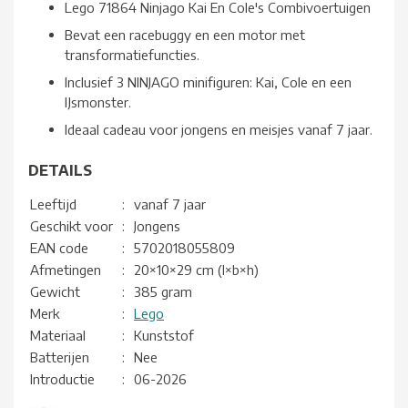
Lego 71864 Ninjago Kai En Cole's Combivoertuigen
Bevat een racebuggy en een motor met
transformatiefuncties.
Inclusief 3 NINJAGO minifiguren: Kai, Cole en een
IJsmonster.
Ideaal cadeau voor jongens en meisjes vanaf 7 jaar.
DETAILS
Leeftijd
:
vanaf 7 jaar
Geschikt voor
:
Jongens
EAN code
:
5702018055809
Afmetingen
:
20×10×29 cm (l×b×h)
Gewicht
:
385 gram
Merk
:
Lego
Materiaal
:
Kunststof
Batterijen
:
Nee
Introductie
:
06-2026