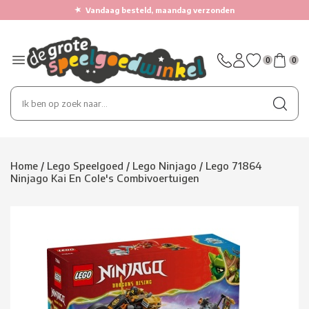
★
Vandaag besteld, maandag verzonden
0
0
Home
/
Lego Speelgoed
/
Lego Ninjago
/
Lego 71864
Ninjago Kai En Cole's Combivoertuigen