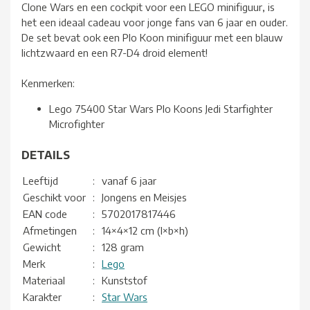
Clone Wars en een cockpit voor een LEGO minifiguur, is
het een ideaal cadeau voor jonge fans van 6 jaar en ouder.
De set bevat ook een Plo Koon minifiguur met een blauw
lichtzwaard en een R7-D4 droid element!
Kenmerken:
Lego 75400 Star Wars Plo Koons Jedi Starfighter
Microfighter
DETAILS
Leeftijd
:
vanaf 6 jaar
Geschikt voor
:
Jongens en Meisjes
EAN code
:
5702017817446
Afmetingen
:
14×4×12 cm (l×b×h)
Gewicht
:
128 gram
Merk
:
Lego
Materiaal
:
Kunststof
Karakter
:
Star Wars