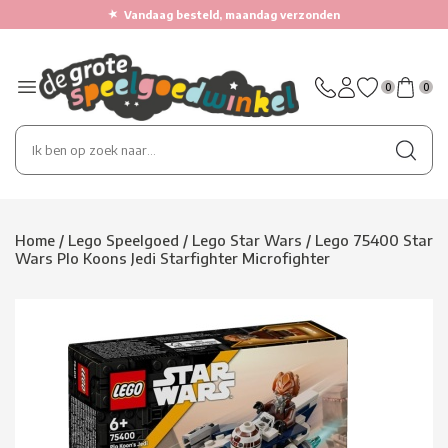
★
Vandaag besteld, maandag verzonden
0
0
Home
/
Lego Speelgoed
/
Lego Star Wars
/
Lego 75400 Star
Wars Plo Koons Jedi Starfighter Microfighter