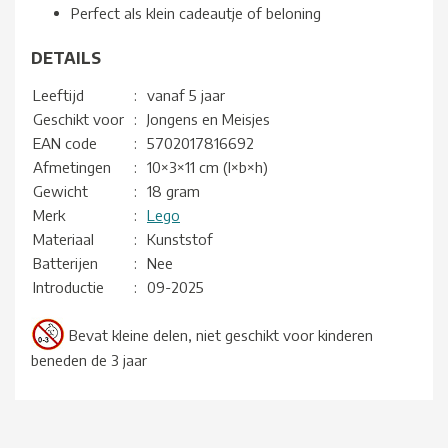
Perfect als klein cadeautje of beloning
DETAILS
Leeftijd
:
vanaf 5 jaar
Geschikt voor
:
Jongens en Meisjes
EAN code
:
5702017816692
Afmetingen
:
10×3×11 cm (l×b×h)
Gewicht
:
18 gram
Merk
:
Lego
Materiaal
:
Kunststof
Batterijen
:
Nee
Introductie
:
09-2025
Bevat kleine delen, niet geschikt voor kinderen
beneden de 3 jaar