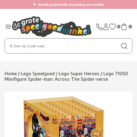
★
Vandaag besteld, maandag verzonden
0
0
Home
/
Lego Speelgoed
/
Lego Super Heroes
/
Lego 71050
Minifigure Spider-man: Across The Spider-verse