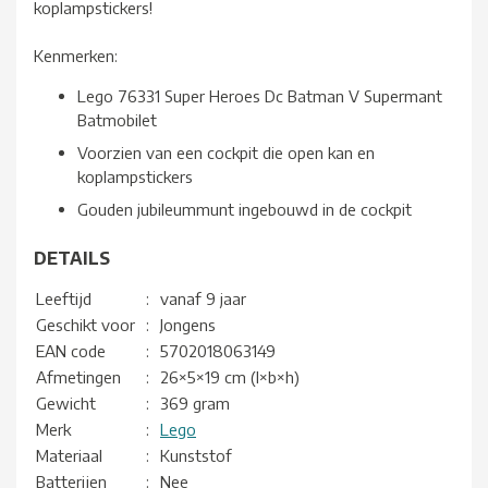
koplampstickers!
Kenmerken:
Lego 76331 Super Heroes Dc Batman V Supermant
Batmobilet
Voorzien van een cockpit die open kan en
koplampstickers
Gouden jubileummunt ingebouwd in de cockpit
DETAILS
Leeftijd
:
vanaf 9 jaar
Geschikt voor
:
Jongens
EAN code
:
5702018063149
Afmetingen
:
26×5×19 cm (l×b×h)
Gewicht
:
369 gram
Merk
:
Lego
Materiaal
:
Kunststof
Batterijen
:
Nee