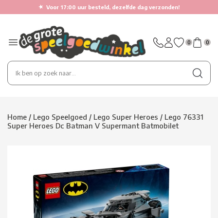
★
Voor 17:00 uur besteld, dezelfde dag verzonden!
0
0
Home
/
Lego Speelgoed
/
Lego Super Heroes
/
Lego 76331
Super Heroes Dc Batman V Supermant Batmobilet