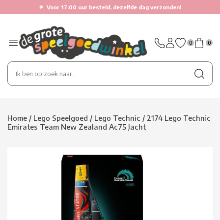
★
Voor 17:00 uur besteld, dezelfde dag verzonden!
0
0
Home
/
Lego Speelgoed
/
Lego Technic
/
2174 Lego Technic
Emirates Team New Zealand Ac75 Jacht