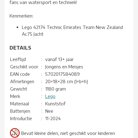
fans van watersport en techniek!
Kenmerken:
Lego 42174 Technic Emirates Team New Zealand
Ac75 Jacht
DETAILS
Leeftijd
:
vanaf 13+ jaar
Geschikt voor
:
Jongens en Meisjes
EAN code
:
5702017584089
Afmetingen
:
20×18×28 cm (l×b×h)
Gewicht
:
1180 gram
Merk
:
Lego
Materiaal
:
Kunststof
Batterijen
:
Nee
Introductie
:
11-2024
Bevat kleine delen, niet geschikt voor kinderen