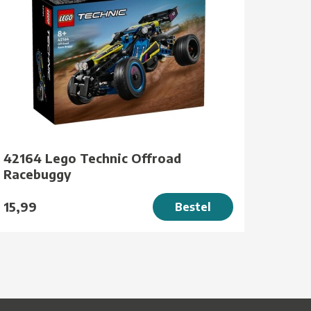
42164 Lego Technic Offroad
Racebuggy
15,99
Bestel