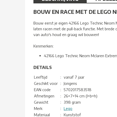
BOUW EN RACE MET DE LEGO 
Bouw eerst je eigen 42166 Lego Technic Neom Mc
laten racen met de pull-back functie. Met brede 
van auto's houd en graag wil bouwen!
Kenmerken:
42166 Lego Technic Neom Mclaren Extrem
DETAILS
Leeftijd
:
vanaf 7 jaar
Geschikt voor
:
Jongens
EAN code
:
5702017583518
Afmetingen
:
26×7×14 cm (l×b×h)
Gewicht
:
398 gram
Merk
:
Lego
Materiaal
:
Kunststof