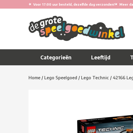
★
★
Voor 17:00 uur besteld, dezelfde dag verzonden!
Meer da
Categorieën
Leeftijd
Home
/
Lego Speelgoed
/
Lego Technic
/
42166 Le