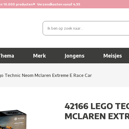
★
n 10.000 producten
Verzendkosten vanaf 4,95
Thema
Merk
Jongens
Meisjes
go Technic Neom Mclaren Extreme E Race Car
42166 LEGO T
MCLAREN EXTR