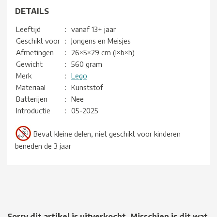
DETAILS
Leeftijd
:
vanaf 13+ jaar
Geschikt voor
:
Jongens en Meisjes
Afmetingen
:
26×5×29 cm (l×b×h)
Gewicht
:
560 gram
Merk
:
Lego
Materiaal
:
Kunststof
Batterijen
:
Nee
Introductie
:
05-2025
Bevat kleine delen, niet geschikt voor kinderen
beneden de 3 jaar
Sorry dit artikel is uitverkocht. Misschien is dit wat