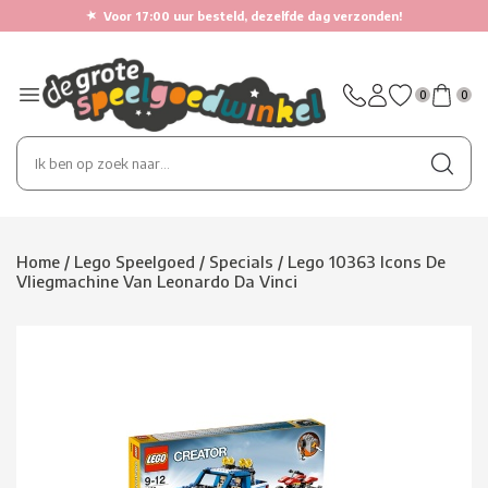
★
Voor 17:00 uur besteld, dezelfde dag verzonden!
0
0
Home
/
Lego Speelgoed
/
Specials
/
Lego 10363 Icons De
Vliegmachine Van Leonardo Da Vinci