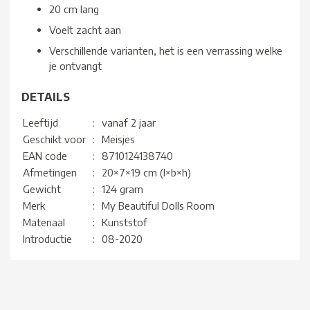
20 cm lang
Voelt zacht aan
Verschillende varianten, het is een verrassing welke
je ontvangt
DETAILS
Leeftijd
:
vanaf 2 jaar
Geschikt voor
:
Meisjes
EAN code
:
8710124138740
Afmetingen
:
20×7×19 cm (l×b×h)
Gewicht
:
124 gram
Merk
:
My Beautiful Dolls Room
Materiaal
:
Kunststof
Introductie
:
08-2020