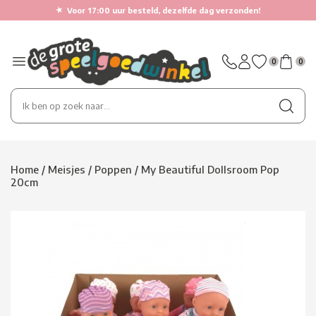
★
Voor 17:00 uur besteld, dezelfde dag verzonden!
0
0
Home
/
Meisjes
/
Poppen
/
My Beautiful Dollsroom Pop
20cm