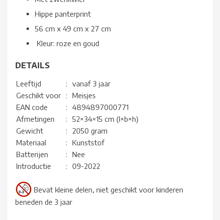
Hippe panterprint
56 cm x 49 cm x 27 cm
Kleur: roze en goud
DETAILS
Leeftijd
:
vanaf 3 jaar
Geschikt voor
:
Meisjes
EAN code
:
4894897000771
Afmetingen
:
52×34×15 cm (l×b×h)
Gewicht
:
2050 gram
Materiaal
:
Kunststof
Batterijen
:
Nee
Introductie
:
09-2022
Bevat kleine delen, niet geschikt voor kinderen
beneden de 3 jaar