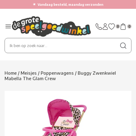
★
Vandaag besteld, maandag verzonden
0
0
Home
/
Meisjes
/
Poppenwagens
/
Buggy Zwenkwiel
Mabella The Glam Crew