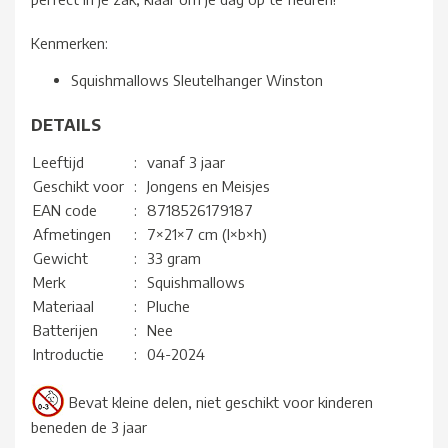
Kenmerken:
Squishmallows Sleutelhanger Winston
DETAILS
Leeftijd
:
vanaf 3 jaar
Geschikt voor
:
Jongens en Meisjes
EAN code
:
8718526179187
Afmetingen
:
7×21×7 cm (l×b×h)
Gewicht
:
33 gram
Merk
:
Squishmallows
Materiaal
:
Pluche
Batterijen
:
Nee
Introductie
:
04-2024
Bevat kleine delen, niet geschikt voor kinderen
beneden de 3 jaar