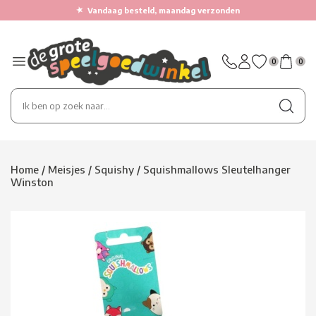
★
Vandaag besteld, maandag verzonden
0
0
Home
/
Meisjes
/
Squishy
/
Squishmallows Sleutelhanger
Winston