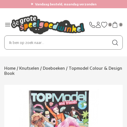
★
Vandaag besteld, maandag verzonden
0
0
Home
/
Knutselen
/
Doeboeken
/
Topmodel Colour & Design
Book