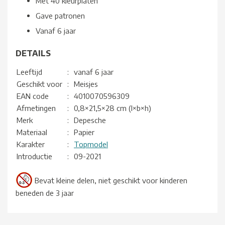
Met 40 kleurplaten
Gave patronen
Vanaf 6 jaar
DETAILS
Leeftijd
:
vanaf 6 jaar
Geschikt voor
:
Meisjes
EAN code
:
4010070596309
Afmetingen
:
0,8×21,5×28 cm (l×b×h)
Merk
:
Depesche
Materiaal
:
Papier
Karakter
:
Topmodel
Introductie
:
09-2021
Bevat kleine delen, niet geschikt voor kinderen
beneden de 3 jaar