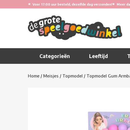
★
★
Voor 17:00 uur besteld, dezelfde dag verzonden!
Meer da
Categorieën
Leeftijd
Home
/
Meisjes
/
Topmodel
/
Topmodel Gum Armb