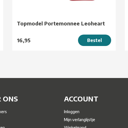
Topmodel Portemonnee Leoheart
16,95
Bestel
 ONS
ACCOUNT
ers
Inloggen
Mijn verlanglijstje
ren
Winkelmand