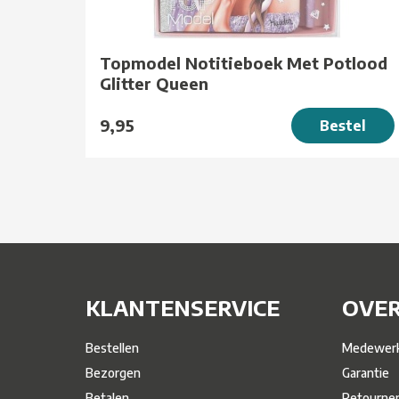
Topmodel Notitieboek Met Potlood
Glitter Queen
9,95
Bestel
KLANTENSERVICE
OVER
Bestellen
Medewerk
Bezorgen
Garantie
Betalen
Retourne