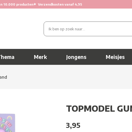
★
n 10.000 producten
Verzendkosten vanaf 4,95
Thema
Merk
Jongens
Meisjes
and
TOPMODEL GU
3,95