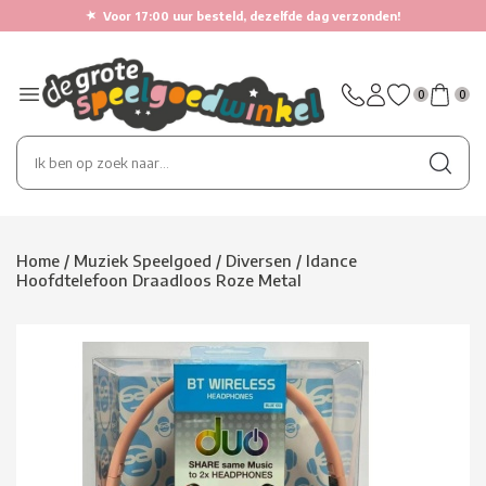
★
Voor 17:00 uur besteld, dezelfde dag verzonden!
0
0
Home
/
Muziek Speelgoed
/
Diversen
/
Idance
Hoofdtelefoon Draadloos Roze Metal