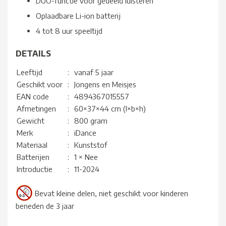
DUO-functie voor gedeeld luisteren
Oplaadbare Li-ion batterij
4 tot 8 uur speeltijd
DETAILS
Leeftijd
:
vanaf 5 jaar
Geschikt voor
:
Jongens en Meisjes
EAN code
:
4894367015557
Afmetingen
:
60×37×44 cm (l×b×h)
Gewicht
:
800 gram
Merk
:
iDance
Materiaal
:
Kunststof
Batterijen
:
1 × Nee
Introductie
:
11-2024
Bevat kleine delen, niet geschikt voor kinderen
beneden de 3 jaar