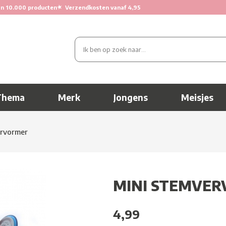
★
n 10.000 producten
Verzendkosten vanaf 4,95
Thema
Merk
Jongens
Meisjes
ervormer
MINI STEMVE
4,99