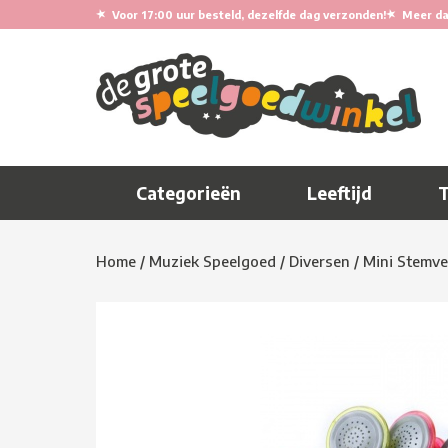
★
★
Voor 17:00 uur besteld, dezelfde dag verzonden!
Meer da
Categorieën
Leeftijd
Home
/
Muziek Speelgoed
/
Diversen
/
Mini Stemv