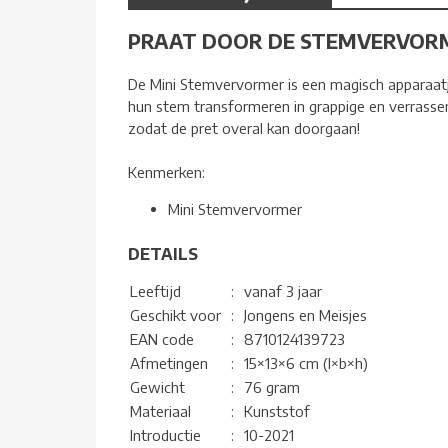
PRAAT DOOR DE STEMVERVORM
De Mini Stemvervormer is een magisch apparaatje 
hun stem transformeren in grappige en verrasse
zodat de pret overal kan doorgaan!
Kenmerken:
Mini Stemvervormer
DETAILS
Leeftijd
:
vanaf 3 jaar
Geschikt voor
:
Jongens en Meisjes
EAN code
:
8710124139723
Afmetingen
:
15×13×6 cm (l×b×h)
Gewicht
:
76 gram
Materiaal
:
Kunststof
Introductie
:
10-2021