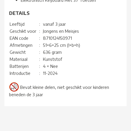
Elektronisch Keyboard Met 37 Toetsen
DETAILS
Leeftijd
:
vanaf 3 jaar
Geschikt voor
:
Jongens en Meisjes
EAN code
:
8710124150971
Afmetingen
:
51×6×25 cm (l×b×h)
Gewicht
:
636 gram
Materiaal
:
Kunststof
Batterijen
:
4 × Nee
Introductie
:
11-2024
Bevat kleine delen, niet geschikt voor kinderen
beneden de 3 jaar