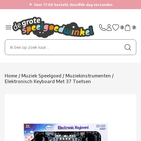
★
Voor 17:00 besteld, dezelfde dag verzonden
0
0
Home
/
Muziek Speelgoed
/
Muziekinstrumenten
/
Elektronisch Keyboard Met 37 Toetsen