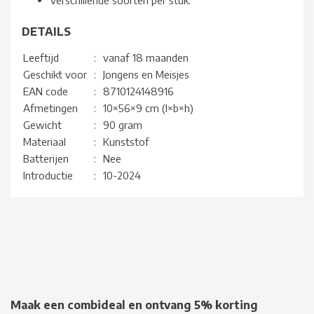
Verschillende soorten per stuk.
DETAILS
Leeftijd
:
vanaf 18 maanden
Geschikt voor
:
Jongens en Meisjes
EAN code
:
8710124148916
Afmetingen
:
10×56×9 cm (l×b×h)
Gewicht
:
90 gram
Materiaal
:
Kunststof
Batterijen
:
Nee
Introductie
:
10-2024
Maak een combideal en ontvang 5% korting