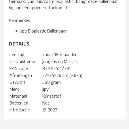
Gemaakt van duurzaam bioplastic draagt deze ballenbaan
bij aan een groenere toekomst!
Kenmerken:
Jipy Bioplastic Ballenbaan
DETAILS
Leeftijd
:
vanaf 18 maanden
Geschikt voor
:
Jongens en Meisjes
EAN code
:
8710124147391
Afmetingen
:
32×24×26 cm (l×b×h)
Gewicht
:
369 gram
Merk
:
Jipy
Materiaal
:
Kunststof
Batterijen
:
Nee
Introductie
:
12-2023