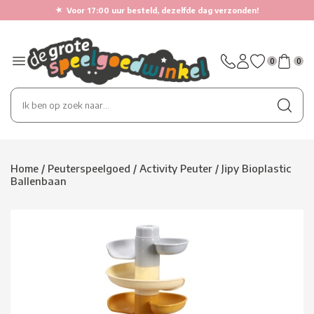
★
Voor 17:00 uur besteld, dezelfde dag verzonden!
0
0
Home
/
Peuterspeelgoed
/
Activity Peuter
/
Jipy Bioplastic
Ballenbaan