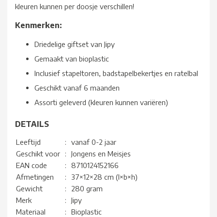
kleuren kunnen per doosje verschillen!
Kenmerken:
Driedelige giftset van Jipy
Gemaakt van bioplastic
Inclusief stapeltoren, badstapelbekertjes en ratelbal
Geschikt vanaf 6 maanden
Assorti geleverd (kleuren kunnen variëren)
DETAILS
Leeftijd
:
vanaf 0-2 jaar
Geschikt voor
:
Jongens en Meisjes
EAN code
:
8710124152166
Afmetingen
:
37×12×28 cm (l×b×h)
Gewicht
:
280 gram
Merk
:
Jipy
Materiaal
:
Bioplastic