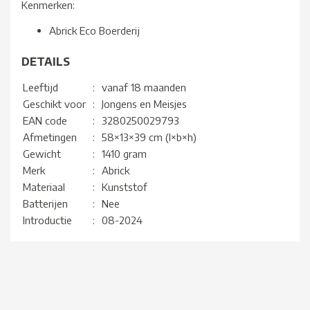
Kenmerken:
Abrick Eco Boerderij
DETAILS
Leeftijd
:
vanaf 18 maanden
Geschikt voor
:
Jongens en Meisjes
EAN code
:
3280250029793
Afmetingen
:
58×13×39 cm (l×b×h)
Gewicht
:
1410 gram
Merk
:
Abrick
Materiaal
:
Kunststof
Batterijen
:
Nee
Introductie
:
08-2024