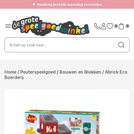
★
Vandaag besteld, maandag verzonden
0
0
Home
/
Peuterspeelgoed
/
Bouwen en Blokken
/
Abrick Eco
Boerderij