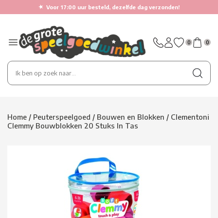
★
Voor 17:00 uur besteld, dezelfde dag verzonden!
0
0
Home
/
Peuterspeelgoed
/
Bouwen en Blokken
/
Clementoni
Clemmy Bouwblokken 20 Stuks In Tas