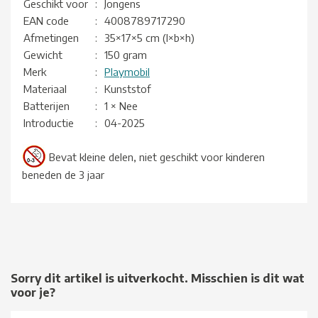
Geschikt voor
:
Jongens
EAN code
:
4008789717290
Afmetingen
:
35×17×5 cm (l×b×h)
Gewicht
:
150 gram
Merk
:
Playmobil
Materiaal
:
Kunststof
Batterijen
:
1 × Nee
Introductie
:
04-2025
Bevat kleine delen, niet geschikt voor kinderen
beneden de 3 jaar
Sorry dit artikel is uitverkocht. Misschien is dit wat
voor je?