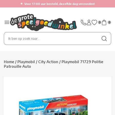
★
Voor 17:00 uur besteld, dezelfde dag verzonden!
0
0
Home
/
Playmobil
/
City Action
/
Playmobil 71729 Politie
Patrouille Auto