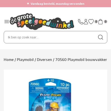
★
Vandaag besteld, maandag verzonden
0
0
Home
/
Playmobil
/
Diversen
/
70560 Playmobil bouwvakker