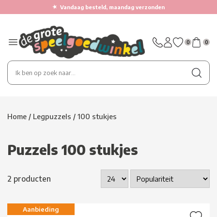
★
Vandaag besteld, maandag verzonden
0
0
Home
/
Legpuzzels
/
100 stukjes
Puzzels 100 stukjes
2 producten
Aanbieding