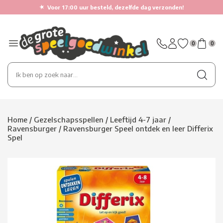
★
Voor 17:00 uur besteld, dezelfde dag verzonden!
0
0
Home
/
Gezelschapsspellen
/
Leeftijd 4-7 jaar
/
Ravensburger
/
Ravensburger Speel ontdek en leer Differix
Spel