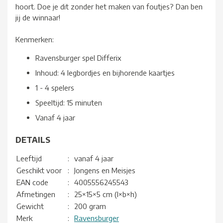
hoort. Doe je dit zonder het maken van foutjes? Dan ben
jij de winnaar!
Kenmerken:
Ravensburger spel Differix
Inhoud: 4 legbordjes en bijhorende kaartjes
1 - 4 spelers
Speeltijd: 15 minuten
Vanaf 4 jaar
DETAILS
Leeftijd
:
vanaf 4 jaar
Geschikt voor
:
Jongens en Meisjes
EAN code
:
4005556245543
Afmetingen
:
25×15×5 cm (l×b×h)
Gewicht
:
200 gram
Merk
:
Ravensburger