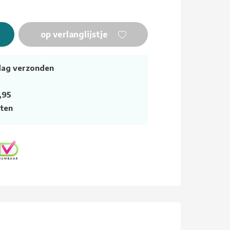
op verlanglijstje
dag verzonden
,95
ten