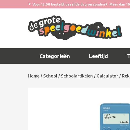
★
★
Voor 17:00 besteld, dezelfde dag verzonden
Meer dan 10
Categorieën
Leeftijd
Home
/
School
/
Schoolartikelen
/
Calculator
/
Rek