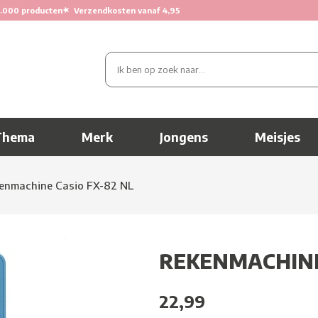
★
.000 producten
Verzendkosten vanaf 4,95
Thema
Merk
Jongens
Meisjes
enmachine Casio FX-82 NL
REKENMACHINE
22,99