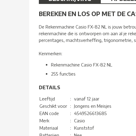
BEREKEN EN LOS OP MET DE CA
De Rekenmachine Casio FX-82 NL is jouw betrou
rekenmachine die is ontworpen om aan al je reke
percentages, machtsverheffing, trigonometrie, s
Kenmerken:
Rekenmachine Casio FX-82 NL
255 functies
DETAILS
Leeftijd
:
vanaf 12 jaar
Geschikt voor
:
Jongens en Meisjes
EAN code
:
4549526613685
Merk
:
Casio
Materiaal
:
Kunststof
Batterijen
:
Nee