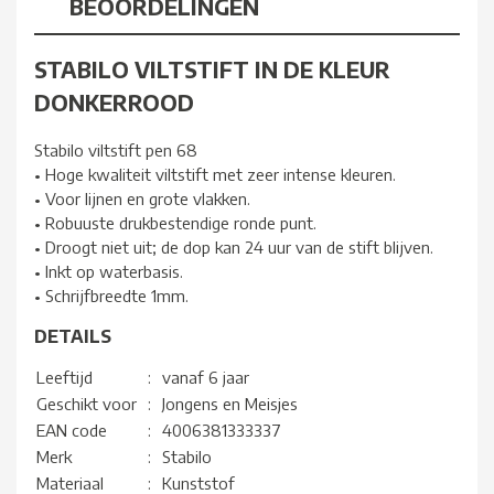
BEOORDELINGEN
STABILO VILTSTIFT IN DE KLEUR
DONKERROOD
Stabilo viltstift pen 68
• Hoge kwaliteit viltstift met zeer intense kleuren.
• Voor lijnen en grote vlakken.
• Robuuste drukbestendige ronde punt.
• Droogt niet uit; de dop kan 24 uur van de stift blijven.
• Inkt op waterbasis.
• Schrijfbreedte 1mm.
DETAILS
Leeftijd
:
vanaf 6 jaar
Geschikt voor
:
Jongens en Meisjes
EAN code
:
4006381333337
Merk
:
Stabilo
Materiaal
:
Kunststof