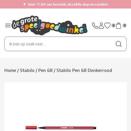
★
Voor 17:00 uur besteld, dezelfde dag verzonden!
0
0
Home
/
Stabilo
/
Pen 68
/
Stabilo Pen 68 Donkerrood