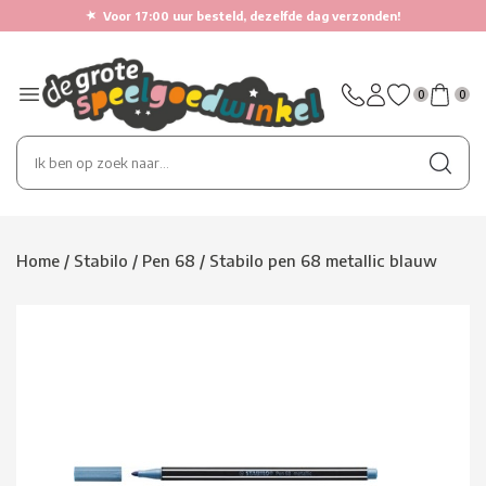
★
Voor 17:00 uur besteld, dezelfde dag verzonden!
0
0
Home
/
Stabilo
/
Pen 68
/
Stabilo pen 68 metallic blauw