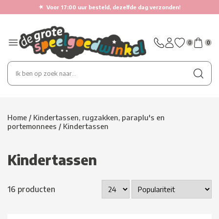
★
Voor 17:00 uur besteld, dezelfde dag verzonden!
0
0
Home
/
Kindertassen, rugzakken, paraplu's en
portemonnees
/
Kindertassen
Kindertassen
16 producten