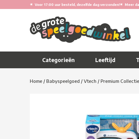
★
★
Voor 17:00 uur besteld, dezelfde dag verzonden!
Meer da
Categorieën
Leeftijd
Home
/
Babyspeelgoed
/
Vtech
/
Premium Collecti