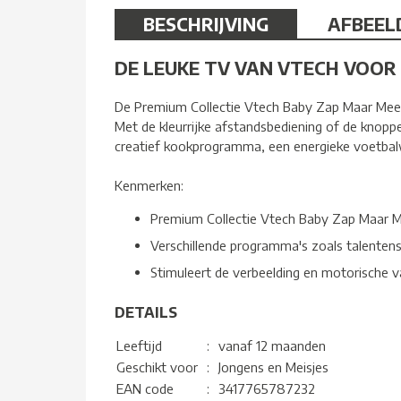
BESCHRIJVING
AFBEEL
DE LEUKE TV VAN VTECH VOOR 
De Premium Collectie Vtech Baby Zap Maar Mee T
Met de kleurrijke afstandsbediening of de knop
creatief kookprogramma, een energieke voetbalw
Kenmerken:
Premium Collectie Vtech Baby Zap Maar 
Verschillende programma's zoals talente
Stimuleert de verbeelding en motorische 
DETAILS
Leeftijd
:
vanaf 12 maanden
Geschikt voor
:
Jongens en Meisjes
EAN code
:
3417765787232