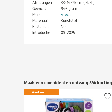
Afmetingen
:
33×14×25 cm (l×b×h)
Gewicht
:
946 gram
Merk
:
Vtech
Materiaal
:
Kunststof
Batterijen
:
Nee
Introductie
:
09-2025
Maak een combideal en ontvang 5% kortin
Aanbieding