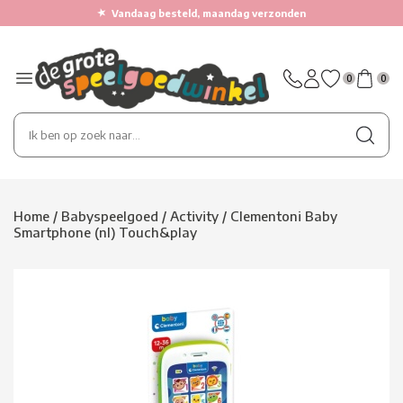
★
Vandaag besteld, maandag verzonden
0
0
Home
/
Babyspeelgoed
/
Activity
/
Clementoni Baby
Smartphone (nl) Touch&play