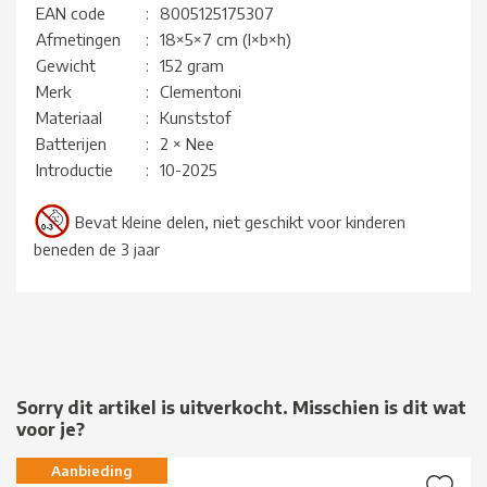
EAN code
:
8005125175307
Afmetingen
:
18×5×7 cm (l×b×h)
Gewicht
:
152 gram
Merk
:
Clementoni
Materiaal
:
Kunststof
Batterijen
:
2 × Nee
Introductie
:
10-2025
Bevat kleine delen, niet geschikt voor kinderen
beneden de 3 jaar
Sorry dit artikel is uitverkocht. Misschien is dit wat
voor je?
Aanbieding