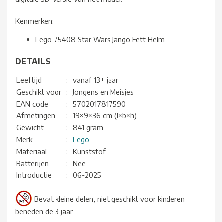
Kenmerken:
Lego 75408 Star Wars Jango Fett Helm
DETAILS
Leeftijd
:
vanaf 13+ jaar
Geschikt voor
:
Jongens en Meisjes
EAN code
:
5702017817590
Afmetingen
:
19×9×36 cm (l×b×h)
Gewicht
:
841 gram
Merk
:
Lego
Materiaal
:
Kunststof
Batterijen
:
Nee
Introductie
:
06-2025
Bevat kleine delen, niet geschikt voor kinderen
beneden de 3 jaar