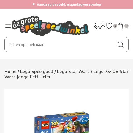
★
Vandaag besteld, maandag verzonden
0
0
Home
/
Lego Speelgoed
/
Lego Star Wars
/
Lego 75408 Star
Wars Jango Fett Helm