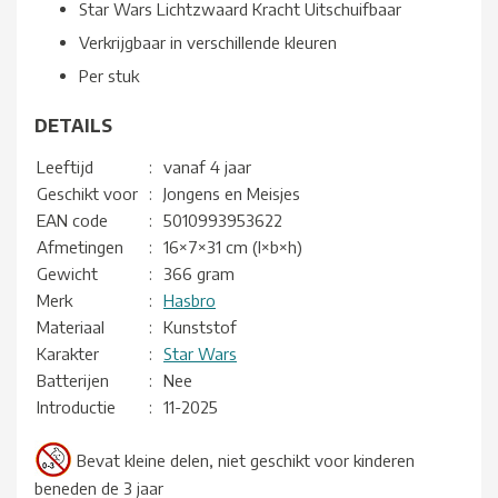
Star Wars Lichtzwaard Kracht Uitschuifbaar
Verkrijgbaar in verschillende kleuren
Per stuk
DETAILS
Leeftijd
:
vanaf 4 jaar
Geschikt voor
:
Jongens en Meisjes
EAN code
:
5010993953622
Afmetingen
:
16×7×31 cm (l×b×h)
Gewicht
:
366 gram
Merk
:
Hasbro
Materiaal
:
Kunststof
Karakter
:
Star Wars
Batterijen
:
Nee
Introductie
:
11-2025
Bevat kleine delen, niet geschikt voor kinderen
beneden de 3 jaar