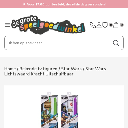
★
Voor 17:00 uur besteld, dezelfde dag verzonden!
0
0
Home
/
Bekende tv figuren
/
Star Wars
/
Star Wars
Lichtzwaard Kracht Uitschuifbaar