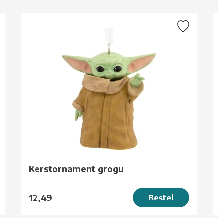
Kerstornament grogu
12,49
Bestel