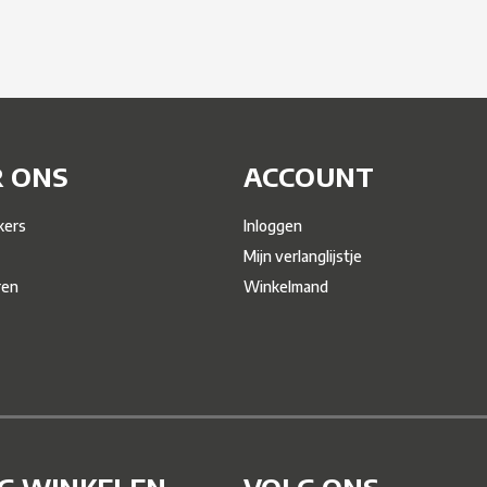
 ONS
ACCOUNT
ers
Inloggen
Mijn verlanglijstje
ren
Winkelmand
IG WINKELEN
VOLG ONS