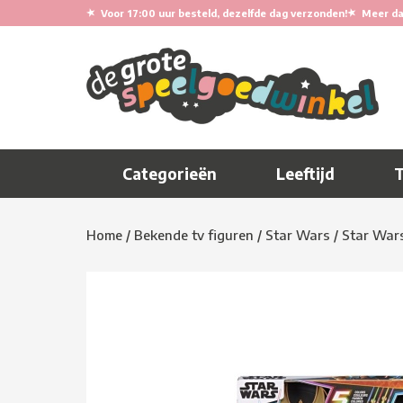
★
★
Voor 17:00 uur besteld, dezelfde dag verzonden!
Meer da
Categorieën
Leeftijd
Home
/
Bekende tv figuren
/
Star Wars
/
Star Wars