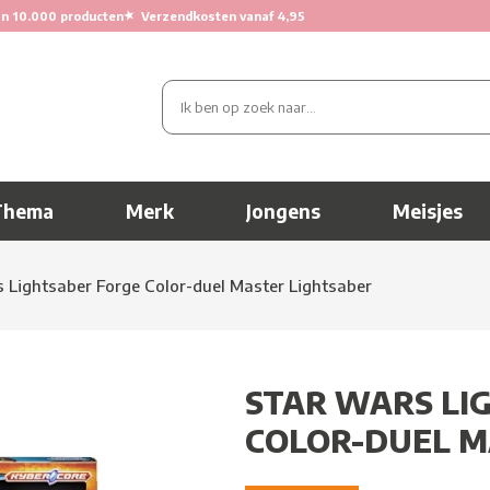
★
n 10.000 producten
Verzendkosten vanaf 4,95
Thema
Merk
Jongens
Meisjes
 Lightsaber Forge Color-duel Master Lightsaber
STAR WARS LI
COLOR-DUEL M