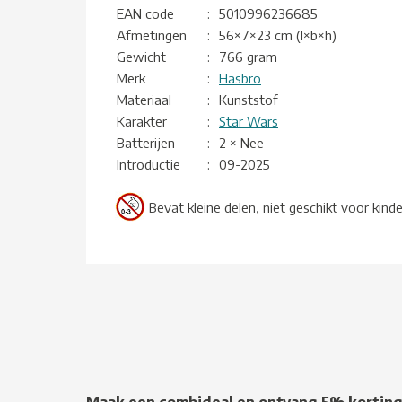
EAN code
:
5010996236685
Afmetingen
:
56×7×23 cm (l×b×h)
Gewicht
:
766 gram
Merk
:
Hasbro
Materiaal
:
Kunststof
Karakter
:
Star Wars
Batterijen
:
2 × Nee
Introductie
:
09-2025
Bevat kleine delen, niet geschikt voor kind
Maak een combideal en ontvang 5% kortin