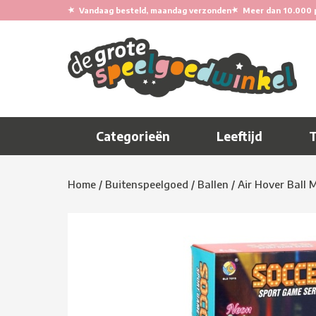
★
★
Vandaag besteld, maandag verzonden
Meer dan 10.000 
Categorieën
Leeftijd
Home
/
Buitenspeelgoed
/
Ballen
/
Air Hover Ball 