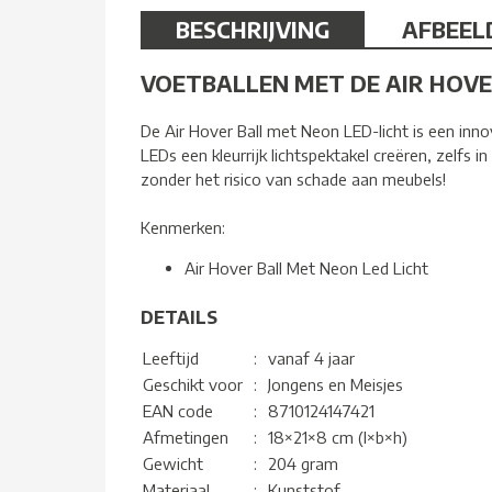
BESCHRIJVING
AFBEEL
VOETBALLEN MET DE AIR HOVE
De Air Hover Ball met Neon LED-licht is een inno
LEDs een kleurrijk lichtspektakel creëren, zelfs 
zonder het risico van schade aan meubels!
Kenmerken:
Air Hover Ball Met Neon Led Licht
DETAILS
Leeftijd
:
vanaf 4 jaar
Geschikt voor
:
Jongens en Meisjes
EAN code
:
8710124147421
Afmetingen
:
18×21×8 cm (l×b×h)
Gewicht
:
204 gram
Materiaal
:
Kunststof