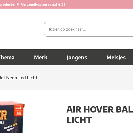
★
producten
Verzendkosten vanaf 4,95
Thema
Merk
Jongens
Meisjes
Met Neon Led Licht
AIR HOVER BA
LICHT