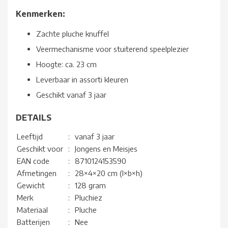
Kenmerken:
Zachte pluche knuffel
Veermechanisme voor stuiterend speelplezier
Hoogte: ca. 23 cm
Leverbaar in assorti kleuren
Geschikt vanaf 3 jaar
DETAILS
Leeftijd
:
vanaf 3 jaar
Geschikt voor
:
Jongens en Meisjes
EAN code
:
8710124153590
Afmetingen
:
28×4×20 cm (l×b×h)
Gewicht
:
128 gram
Merk
:
Pluchiez
Materiaal
:
Pluche
Batterijen
:
Nee