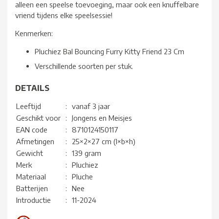
alleen een speelse toevoeging, maar ook een knuffelbare
vriend tijdens elke speelsessie!
Kenmerken:
Pluchiez Bal Bouncing Furry Kitty Friend 23 Cm
Verschillende soorten per stuk.
DETAILS
Leeftijd
:
vanaf 3 jaar
Geschikt voor
:
Jongens en Meisjes
EAN code
:
8710124150117
Afmetingen
:
25×2×27 cm (l×b×h)
Gewicht
:
139 gram
Merk
:
Pluchiez
Materiaal
:
Pluche
Batterijen
:
Nee
Introductie
:
11-2024