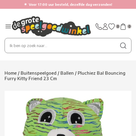
★
Voor 17:00 uur besteld, dezelfde dag verzonden!
0
0
Home
/
Buitenspeelgoed
/
Ballen
/
Pluchiez Bal Bouncing
Furry Kitty Friend 23 Cm