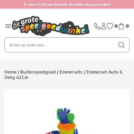
★
Voor 17:00 uur besteld, dezelfde dag verzonden!
0
0
Home
/
Buitenspeelgoed
/
Emmersets
/
Emmerset Auto 6
Delig 42Cm