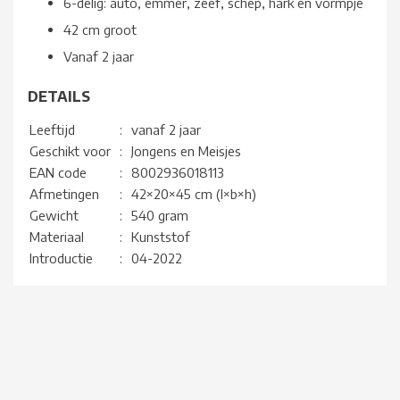
6-delig: auto, emmer, zeef, schep, hark en vormpje
42 cm groot
Vanaf 2 jaar
DETAILS
Leeftijd
:
vanaf 2 jaar
Geschikt voor
:
Jongens en Meisjes
EAN code
:
8002936018113
Afmetingen
:
42×20×45 cm (l×b×h)
Gewicht
:
540 gram
Materiaal
:
Kunststof
Introductie
:
04-2022