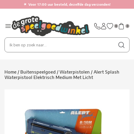
★
Voor 17:00 uur besteld, dezelfde dag verzonden!
0
0
Home
/
Buitenspeelgoed
/
Waterpistolen
/
Alert Splash
Waterpistool Elektrisch Medium Met Licht