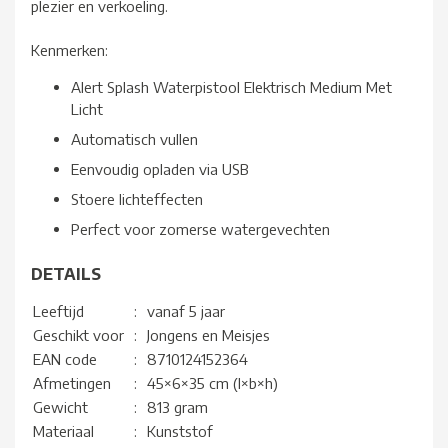
plezier en verkoeling.
Kenmerken:
Alert Splash Waterpistool Elektrisch Medium Met
Licht
Automatisch vullen
Eenvoudig opladen via USB
Stoere lichteffecten
Perfect voor zomerse watergevechten
DETAILS
Leeftijd
:
vanaf 5 jaar
Geschikt voor
:
Jongens en Meisjes
EAN code
:
8710124152364
Afmetingen
:
45×6×35 cm (l×b×h)
Gewicht
:
813 gram
Materiaal
:
Kunststof