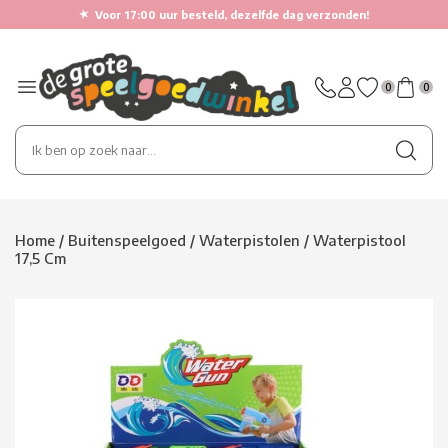
★
Voor 17:00 uur besteld, dezelfde dag verzonden!
0
0
Home
/
Buitenspeelgoed
/
Waterpistolen
/
Waterpistool
17,5 Cm