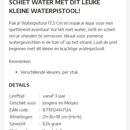
SCHIET WATER MET DIT LEUKE
KLEINE WATERPISTOOL!
Pak je Waterpistool 17,5 Cm en maak je klaar voor een
spetterend avontuur! Vul het met water, richt en schiet
om je vrienden te verrassen. Ideaal voor zomerse
watergevechten in de tuin of op het strand. Laat de pret
beginnen met dit kleine en krachtige waterpistool!
Kenmerken:
Verschillende kleuren, per stuk.
DETAILS
Leeftijd
:
vanaf 3 jaar
Geschikt voor
:
Jongens en Meisjes
EAN code
:
8710124147124
Afmetingen
:
21×36×18 cm (l×b×h)
Gewicht
:
624 gram