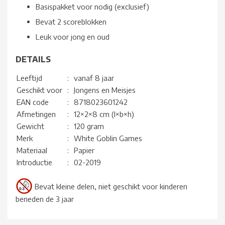
Basispakket voor nodig (exclusief)
Bevat 2 scoreblokken
Leuk voor jong en oud
DETAILS
Leeftijd
:
vanaf 8 jaar
Geschikt voor
:
Jongens en Meisjes
EAN code
:
8718023601242
Afmetingen
:
12×2×8 cm (l×b×h)
Gewicht
:
120 gram
Merk
:
White Goblin Games
Materiaal
:
Papier
Introductie
:
02-2019
Bevat kleine delen, niet geschikt voor kinderen
beneden de 3 jaar