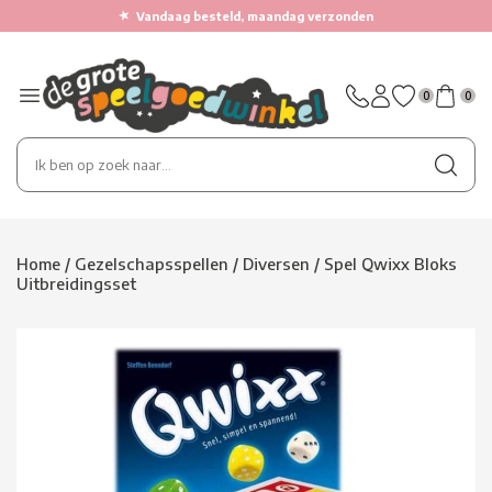
★
Vandaag besteld, maandag verzonden
0
0
Home
/
Gezelschapsspellen
/
Diversen
/
Spel Qwixx Bloks
Uitbreidingsset