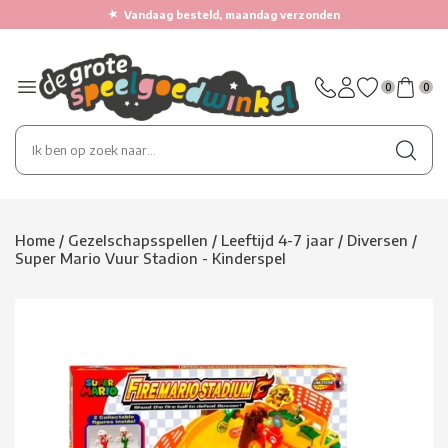
★
Vandaag besteld, maandag verzonden
0
0
Home
/
Gezelschapsspellen
/
Leeftijd 4-7 jaar
/
Diversen
/
Super Mario Vuur Stadion - Kinderspel